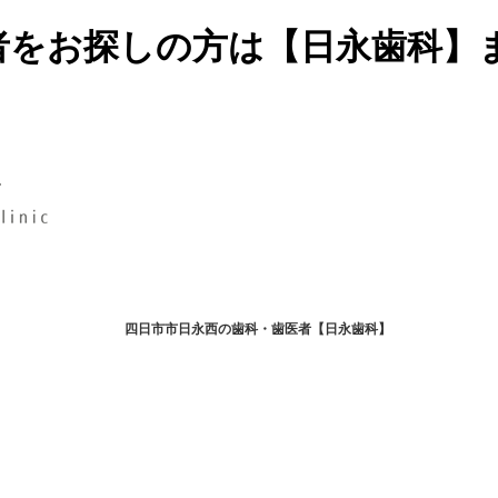
者をお探しの方は【日永歯科】
四日市市日永西の歯科・歯医者【日永歯科】