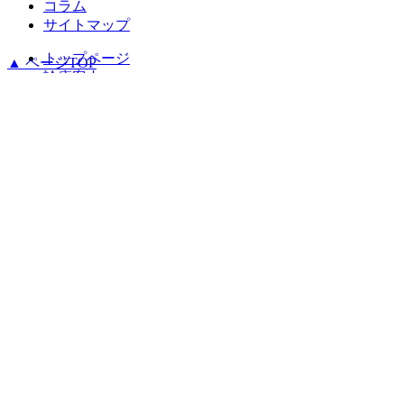
コラム
サイトマップ
トップページ
▲ ページTOP
診療案内
むし歯治療
小児歯科
予防歯科
歯周病
インプラント
当院について
院長・スタッフ紹介
院内・設備紹介
アクセス
コラム
サイトマップ