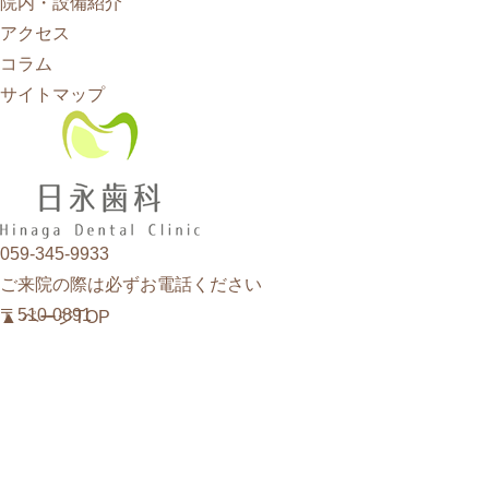
院内・設備紹介
アクセス
コラム
サイトマップ
059-345-9933
ご来院の際は必ずお電話ください
〒510-0891
▲ ページTOP
三重県四日市市
日永西3-1-16
アクセスMAP
アクセスMAP
診療時間