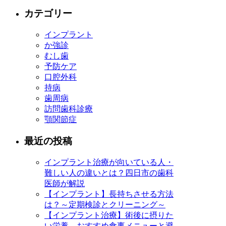
カテゴリー
インプラント
か強診
むし歯
予防ケア
口腔外科
持病
歯周病
訪問歯科診療
顎関節症
最近の投稿
インプラント治療が向いている人・
難しい人の違いとは？四日市の歯科
医師が解説
【インプラント】長持ちさせる方法
は？～定期検診とクリーニング～
【インプラント治療】術後に摂りた
い栄養、おすすめ食事メニューと避