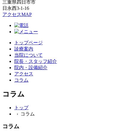
三重県四日市市
日永西3-1-16
アクセスMAP
トップページ
診療案内
当院について
院長・スタッフ紹介
院内・設備紹介
アクセス
コラム
コラム
トップ
› コラム
コラム