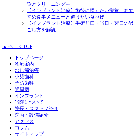
診とクリーニング～
【インプラント治療】術後に摂りたい栄養、おす
すめ食事メニューと避けたい食べ物
【インプラント治療】手術前日・当日・翌日の過
ごし方を解説
▲ ページTOP
トップページ
診療案内
むし歯治療
小児歯科
予防歯科
歯周病
インプラント
当院について
院長・スタッフ紹介
院内・設備紹介
アクセス
コラム
サイトマップ