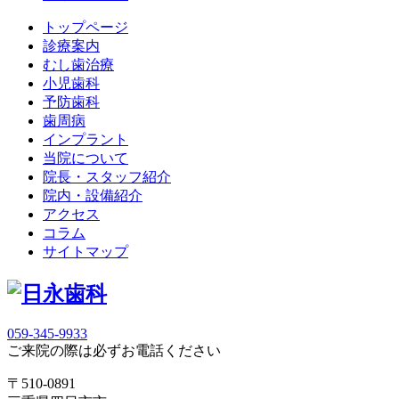
トップページ
診療案内
むし歯治療
小児歯科
予防歯科
歯周病
インプラント
当院について
院長・スタッフ紹介
院内・設備紹介
アクセス
コラム
サイトマップ
059-345-9933
ご来院の際は必ずお電話ください
〒510-0891