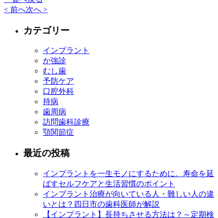
< 前へ
次へ >
カテゴリー
インプラント
か強診
むし歯
予防ケア
口腔外科
持病
歯周病
訪問歯科診療
顎関節症
最近の投稿
インプラントを一生モノにするために。寿命を延
ばすセルフケアと生活習慣のポイント
インプラント治療が向いている人・難しい人の違
いとは？四日市の歯科医師が解説
【インプラント】長持ちさせる方法は？～定期検