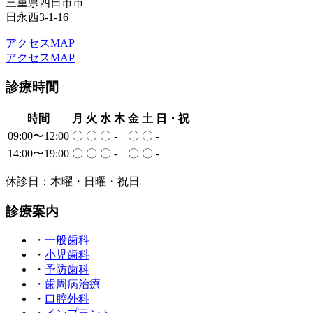
三重県四日市市
日永西3-1-16
アクセスMAP
アクセスMAP
診療時間
時間
月
火
水
木
金
土
日・祝
09:00〜12:00
〇
〇
〇
-
〇
〇
-
14:00〜19:00
〇
〇
〇
-
〇
〇
-
休診日：木曜・日曜・祝日
診療案内
・
一般歯科
・
小児歯科
・
予防歯科
・
歯周病治療
・
口腔外科